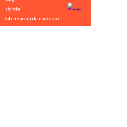
Tienda
Información de contacto
Números de atención :
934 226 967
Horario de atención
:
Lunes a Viernes de 8:00
am a 9:00 pm y Sábados
de 8:00 am 6:00 pm
Sede Surco :
Av. Santiago de Surco 4366
(Ex Tomás Marsano)
Sede
Los Olivos:
Pasaje las compras 118 Urb. El
Trébol