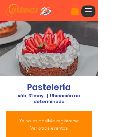
Pastelería
sáb, 31 may.
  |  
Ubicación no
determinada
Ya no es posible registrarse
Ver otros eventos