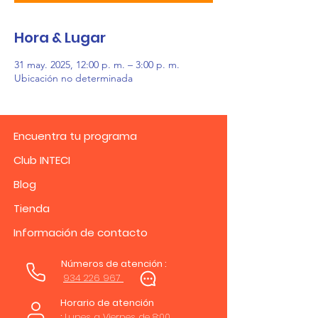
Hora & Lugar
31 may. 2025, 12:00 p. m. – 3:00 p. m.
Ubicación no determinada
Encuentra tu programa
Club INTECI
Blog
Tienda
Información de contacto
Números de atención :
934 226 967
Horario de atención
:
Lunes a Viernes de 8:00