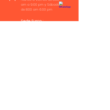
am a 9:00 pm y Sábados
de 8:00 am 6:00 pm
Sede Surco :
Av. Santiago de Surco 4366
(Ex Tomás Marsano)
Sede
Los Olivos:
Pasaje las compras 118 Urb. El
Trébol
@ INTECI - RUC:
20501618897
Todos los derechos reservados
Claúsula de comunicación