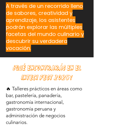
A través de un recorrido lleno
de sabores, creatividad y
aprendizaje, los asistentes
podrán explorar las múltiples
facetas del mundo culinario y
descubrir su verdadera
vocación.
¿Qué encontrarás en el
Inteci Fest 2025?
🔥 Talleres prácticos en áreas como
bar, pastelería, panadería,
gastronomía internacional,
gastronomía peruana y
administración de negocios
culinarios.