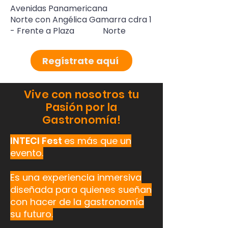
Avenidas Panamericana
Norte con Angélica Gamarra cdra 1
- Frente a Plaza Norte
Regístrate aquí
Vive con nosotros tu
Pasión por la
Gastronomía!
INTECI Fest
es más que un
evento.
Es una experiencia inmersiva
diseñada para quienes sueñan
con hacer de la gastronomía
su futuro.