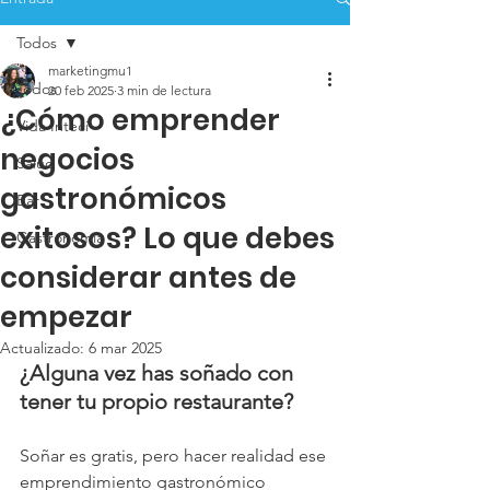
Todos
marketingmu1
Todos
20 feb 2025
3 min de lectura
¿Cómo emprender
Vida Inteci
negocios
Salud
gastronómicos
Bar
exitosos? Lo que debes
Gastronomía
considerar antes de
empezar
Actualizado:
6 mar 2025
¿Alguna vez has soñado con 
tener tu propio restaurante?
Soñar es gratis, pero hacer realidad ese 
emprendimiento gastronómico 