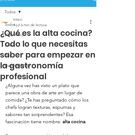
Todos
Inteci
Todos
1 jul
6 min de lectura
¿Qué es la alta cocina?
Vida Inteci
Todo lo que necesitas
Salud
saber para empezar en
Bar
la gastronomía
Gastronomía
profesional
¿Alguna vez has visto un plato que 
parece una obra de arte en lugar de 
comida? ¿Te has preguntado cómo los 
chefs logran texturas, espumas y 
sabores tan sorprendentes? Esa 
fascinación tiene nombre: 
alta cocina
. 